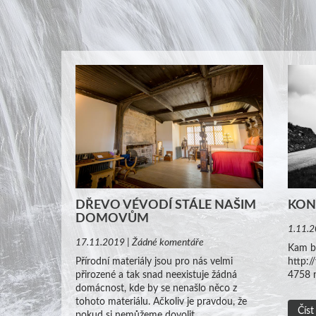
DŘEVO VÉVODÍ STÁLE NAŠIM
KON
DOMOVŮM
1.11.2
17.11.2019 | Žádné komentáře
Kam by
Přírodní materiály jsou pro nás velmi
http:/
přirozené a tak snad neexistuje žádná
4758 
domácnost, kde by se nenašlo něco z
tohoto materiálu. Ačkoliv je pravdou, že
Číst
pokud si nemůžeme dovolit