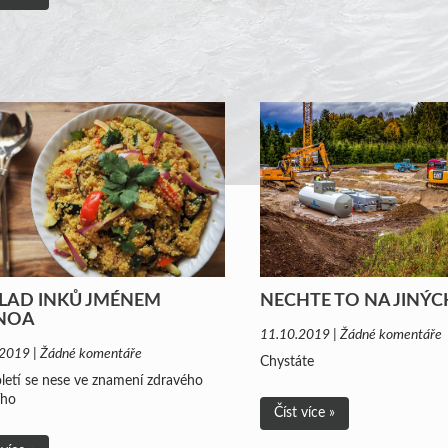
LAD INKŮ JMÉNEM
NECHTE TO NA JINÝC
NOA
11.10.2019 | Žádné komentáře
2019 | Žádné komentáře
Chystáte
oletí se nese ve znamení zdravého
ího
Číst více »