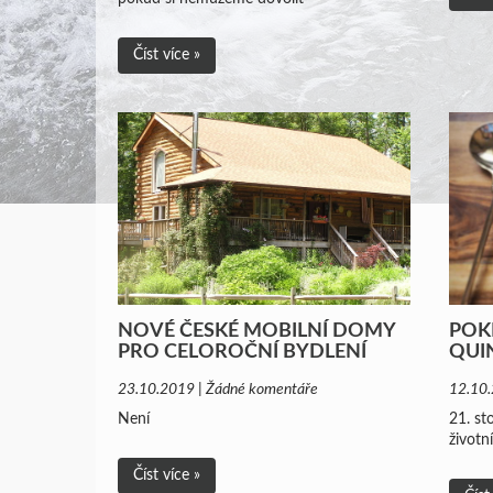
Číst více »
NOVÉ ČESKÉ MOBILNÍ DOMY
POK
PRO CELOROČNÍ BYDLENÍ
QUI
23.10.2019 | Žádné komentáře
12.10.
Není
21. st
životn
Číst více »