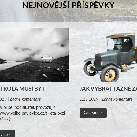
NEJNOVĚJŠÍ PŘÍSPĚVKY
TROLA MUSÍ BÝT
JAK VYBRAT TAŽNÉ Z
019 | Žádné komentáře
1.11.2019 | Žádné komentáře
 přišel podnikatel, provozující
Číst více »
/www.velke-pavlovice.cz/a-leta-bezi-
nějaký
 více »