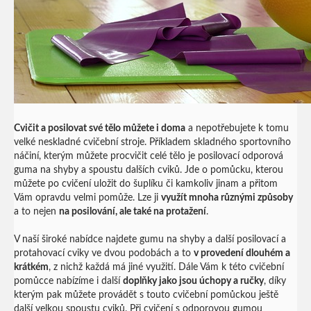
Cvičit a posilovat své tělo můžete i doma
a nepotřebujete k tomu
velké neskladné cvičební stroje. Příkladem skladného sportovního
náčiní, kterým můžete procvičit celé tělo je posilovací odporová
guma na shyby
a spoustu dalších cviků. Jde o pomůcku, kterou
můžete po cvičení uložit do šuplíku či kamkoliv jinam a přitom
Vám opravdu velmi pomůže. Lze ji
využít mnoha různými způsoby
a to nejen
na posilování, ale také na protažení
.
V naší široké nabídce najdete gumu na shyby a další posilovací a
protahovací cviky ve dvou podobách a to
v provedení dlouhém a
krátkém
, z nichž každá má jiné využití. Dále Vám k této cvičební
pomůcce nabízíme i další
doplňky jako jsou úchopy a ručky
, díky
kterým pak můžete provádět s touto cvičební pomůckou ještě
další velkou spoustu cviků. Při cvičení s odporovou gumou