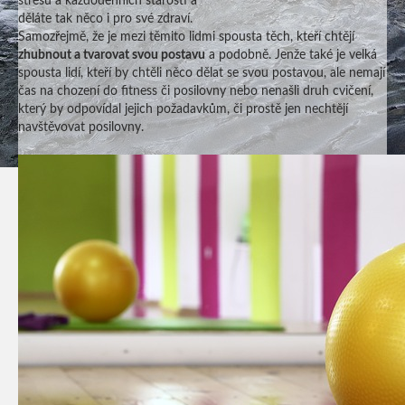
stresu a každodenních starostí a
děláte tak něco i pro své zdraví.
Samozřejmě, že je mezi těmito lidmi spousta těch, kteří chtějí
zhubnout a tvarovat svou postavu
a podobně. Jenže také je velká
spousta lidí, kteří by chtěli něco dělat se svou postavou, ale nemají
čas na chození do fitness či posilovny nebo nenašli druh cvičení,
který by odpovídal jejich požadavkům, či prostě jen nechtějí
navštěvovat posilovny.