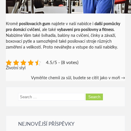
Kromě
posilovacích gum
najdete v naší nabídce i
další pomůcky
pro domácí cvičení
, ale také
vybavení pro posilovny a fitness
.
Nabízíme Vám také švihadla, balóny na cvičení, činky a závaží,
boxovací pytle a samozřejmě také posilovací stroje různých
zaměření a velikostí. Proto neváhejte a vstupe do naší nabídky.
4.5/5 - (8 votes)
Životní styl
Post
Vyměňte chemii za sůl, budete se cítit jako v moři
→
navigation
NEJNOVĚJŠÍ PŘÍSPĚVKY