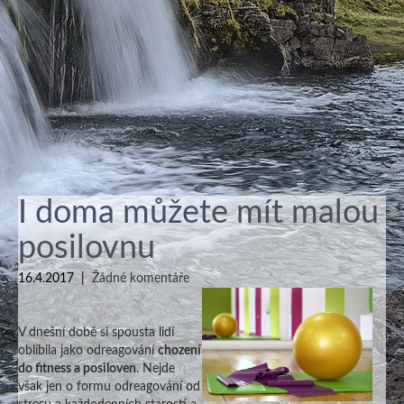
I doma můžete mít malou
posilovnu
16.4.2017
|
Žádné komentáře
V dnešní době si spousta lidí
oblíbila jako odreagování
chození
do fitness a posiloven
. Nejde
však jen o formu odreagování od