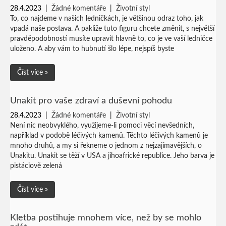
28.4.2023
|
Žádné komentáře
|
Životní styl
To, co najdeme v našich ledničkách, je většinou odraz toho, jak
vpadá naše postava. A pakliže tuto figuru chcete změnit, s největší
pravděpodobností musíte upravit hlavně to, co je ve vaší ledničce
uloženo. A aby vám to hubnutí šlo lépe, nejspíš byste
Číst více »
Unakit pro vaše zdraví a duševní pohodu
28.4.2023
|
Žádné komentáře
|
Životní styl
Není nic neobvyklého, využijeme-li pomoci věcí nevšedních,
například v podobě léčivých kamenů. Těchto léčivých kamenů je
mnoho druhů, a my si řekneme o jednom z nejzajímavějších, o
Unakitu. Unakit se těží v USA a jihoafrické republice. Jeho barva je
pistáciově zelená
Číst více »
Kletba postihuje mnohem více, než by se mohlo