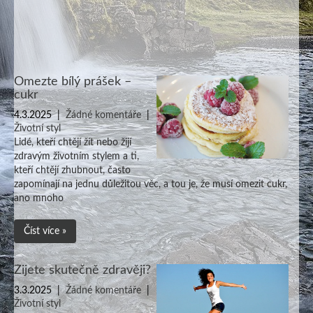
Omezte bílý prášek –
cukr
4.3.2025
|
Žádné komentáře
|
Životní styl
Lidé, kteří chtějí žít nebo žijí
zdravým životním stylem a ti,
kteří chtějí zhubnout, často
zapomínají na jednu důležitou věc, a tou je, že musí omezit cukr,
ano mnoho
Číst více »
Žijete skutečně zdravěji?
3.3.2025
|
Žádné komentáře
|
Životní styl