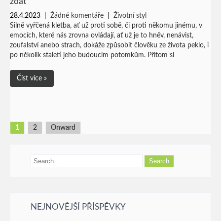
zdát
28.4.2023
|
Žádné komentáře
|
Životní styl
Silně vyřčená kletba, ať už proti sobě, či proti někomu jinému, v
emocích, které nás zrovna ovládají, ať už je to hněv, nenávist,
zoufalství anebo strach, dokáže způsobit člověku ze života peklo, i
po několik staletí jeho budoucím potomkům. Přitom si
Číst více »
Stránkování
příspěvků
1
2
Onward
NEJNOVĚJŠÍ PŘÍSPĚVKY