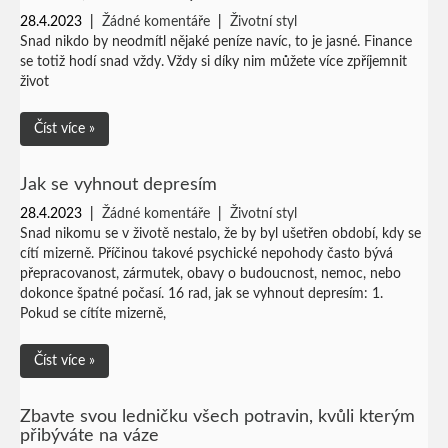
28.4.2023
|
Žádné komentáře
|
Životní styl
Snad nikdo by neodmítl nějaké peníze navíc, to je jasné. Finance
se totiž hodí snad vždy. Vždy si díky nim můžete více zpříjemnit
život
Číst více »
Jak se vyhnout depresím
28.4.2023
|
Žádné komentáře
|
Životní styl
Snad nikomu se v životě nestalo, že by byl ušetřen období, kdy se
cítí mizerně. Příčinou takové psychické nepohody často bývá
přepracovanost, zármutek, obavy o budoucnost, nemoc, nebo
dokonce špatné počasí. 16 rad, jak se vyhnout depresím: 1.
Pokud se cítíte mizerně,
Číst více »
Zbavte svou ledničku všech potravin, kvůli kterým
přibýváte na váze