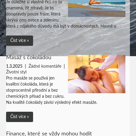
Je důležité si vlastně říci, co to
znamená, žít zdravě. Je to
doopravdy pouze fráze, která
skrývá ono ovoce a zeleninu,
která z nějakého důvodu má být v domácnostech, hlavně u
Číst více »
Masáž s čokoládou
1.3.2025
|
Žádné komentáře
|
Životní styl
Pro masáže se používá jen
kvalitní čokoláda, která je
stoprocentně přírodní a bez
chemických přísad a bez cukru.
Na kvalitě čokolády závisí výsledný efekt masáže.
Číst více »
Finance, které se vždy mohou hodit